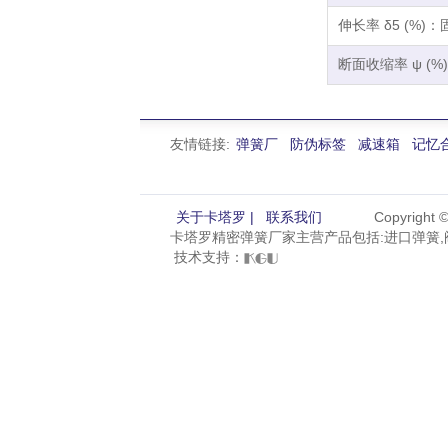
伸长率 δ5 (%)：固
断面收缩率 ψ (%)
友情链接:
弹簧厂
防伪标签
减速箱
记忆
关于卡塔罗 |
联系我们
Copyright
卡塔罗精密弹簧厂家主营产品包括:进口弹簧,阀
技术支持：