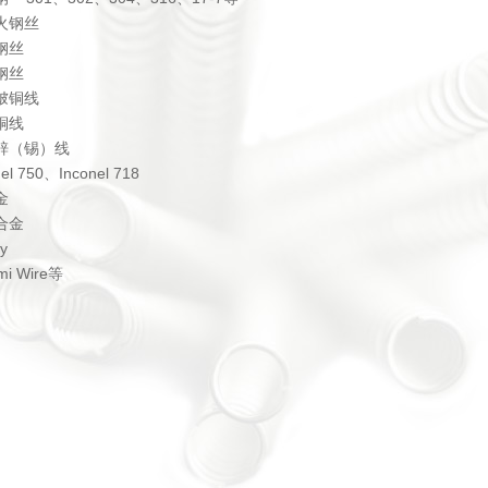
火钢丝
钢丝
钢丝
铍铜线
铜线
锌（锡）线
el 750、Inconel 718
金
合金
oy
mi Wire等