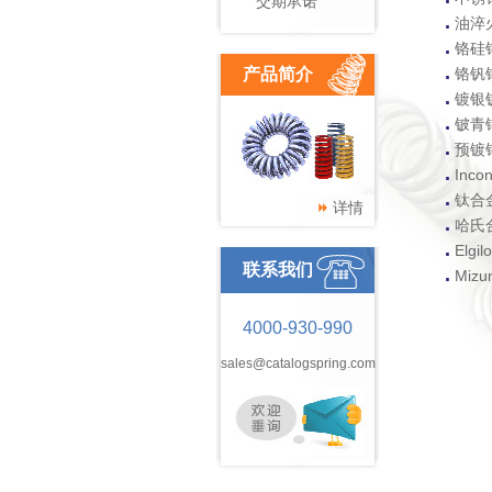
交期承诺
.
油淬
.
铬硅
.
产品简介
铬钒
.
镀银
.
铍青
.
预镀
.
Incon
.
钛合
详情
.
哈氏
.
Elgil
联系我们
.
Mizu
4000-930-990
sales@catalogspring.com