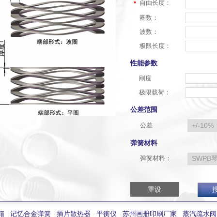
自由长度：
*
圈数：
波数：
极限长度：
性能参数
刚度
极限载荷：
公差范围
公差
弹簧材料
弹簧材料：
箱
记忆合金弹簧
插片散热器
平衡仪
苏州画册印刷厂家
蒸汽疏水阀