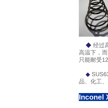
◆
经过高
高温下，而
只能耐受12
◆
SUS
品、化工、
Incone