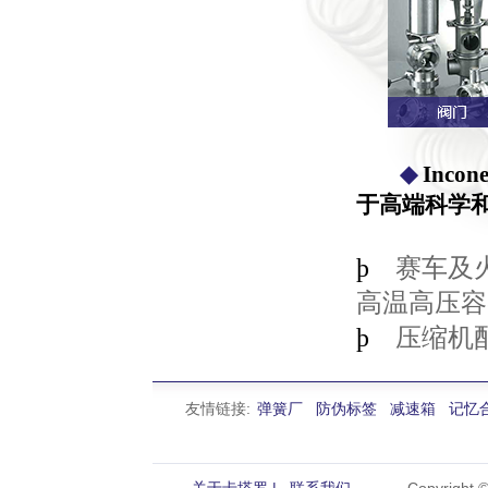
◆
Inc
于高端科学
赛车及
þ
高温高压
压缩
þ
友情链接:
弹簧厂
防伪标签
减速箱
记忆